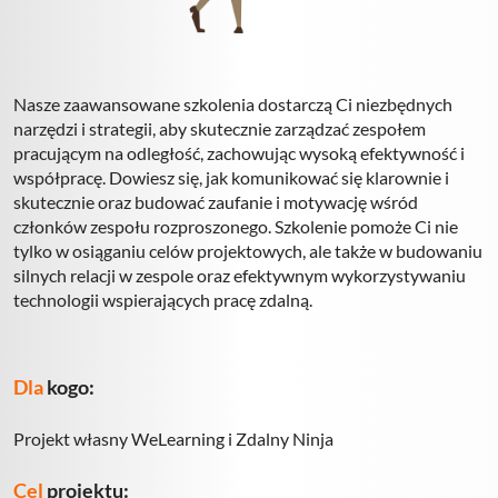
Monika Biela
+48 512 060 026
Nasze zaawansowane szkolenia dostarczą Ci niezbędnych
Monika Wójcik
narzędzi i strategii, aby skutecznie zarządzać zespołem
pracującym na odległość, zachowując wysoką efektywność i
+48 571 460 631
współpracę. Dowiesz się, jak komunikować się klarownie i
skutecznie oraz budować zaufanie i motywację wśród
Adres email
członków zespołu rozproszonego. Szkolenie pomoże Ci nie
tylko w osiąganiu celów projektowych, ale także w budowaniu
kontakt@welearning.pl
silnych relacji w zespole oraz efektywnym wykorzystywaniu
technologii wspierających pracę zdalną.
Dla
kogo:
Projekt własny WeLearning i Zdalny Ninja
Cel
projektu: