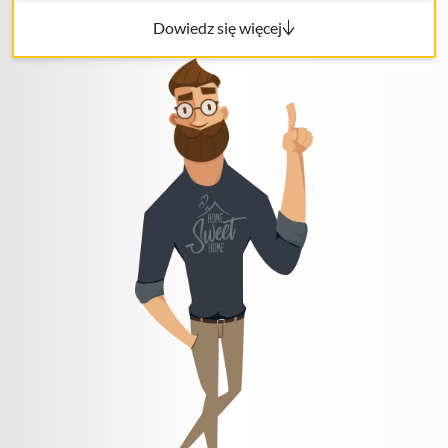
Dowiedz się więcej
Wiadomość
Wpisz treść wiadomości
*
Wyrażam zgodę na przetwarzanie moich danych
osobowych zawartych w niniejszym formularzu zgodnie z
polityką prywatności
.
*
Pole wymagane
Wyślij formularz
Lub skontaktuj się z nami!