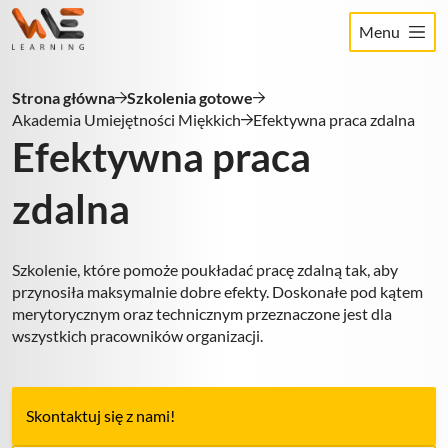
Menu
Zainteresowany? Sprawdź, jak
możemy odpowiedzieć na potrzeby
Twojego biznesu!
Strona główna
Szkolenia gotowe
Akademia Umiejętności Miękkich
Efektywna praca zdalna
Wypełnij formularz, a my zajmiemy się resztą.
Efektywna praca
Dane osobowe
zdalna
Imię i nazwisko
*
Szkolenie, które pomoże poukładać pracę zdalną tak, aby
przynosiła maksymalnie dobre efekty. Doskonałe pod kątem
Dane kontaktowe
merytorycznym oraz technicznym przeznaczone jest dla
wszystkich pracowników organizacji.
Podaj służbowy adres email
*
Skontaktuj się z nami!
Wpisz słuzbowy numer telefonu